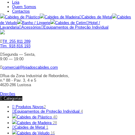
Loja
Quem Somos
Contactos
Cabides de Plástico
Cabides de Madeira
Cabides de Metal
Cabides
de Veludo
Banho / Lingerie
Cabides de Cetim
Hotel /
Lavandaria
Acessórios
Equipamentos de Proteção Individual
Tlf. 255 811 289
Tlm. 918 816 193
Segunda — Sexta,
9:00 — 19:00
comercial@lojadoscabides.com
Rua da Zona Industrial de Rebordelos,
n.º 88 - Pav. 3, 4 e 5
4620-286 Lustosa
Direções
Categorias
Produtos Novos
2
Equipamentos de Proteção Individual
4
Cabides de Plástico
40
Cabides de Madeira
28
Cabides de Metal
1
Cabides de Veludo
16