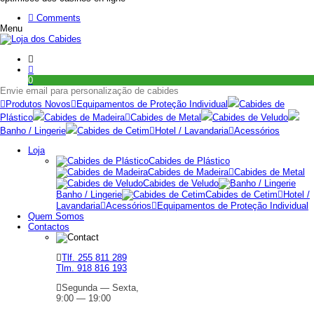
Comments
Menu
0
Envie email para personalização de cabides
Produtos Novos
Equipamentos de Proteção Individual
Cabides de
Plástico
Cabides de Madeira
Cabides de Metal
Cabides de Veludo
Banho / Lingerie
Cabides de Cetim
Hotel / Lavandaria
Acessórios
Loja
Cabides de Plástico
Cabides de Madeira
Cabides de Metal
Cabides de Veludo
Banho / Lingerie
Cabides de Cetim
Hotel /
Lavandaria
Acessórios
Equipamentos de Proteção Individual
Quem Somos
Contactos
Tlf. 255 811 289
Tlm. 918 816 193
Segunda — Sexta,
9:00 — 19:00