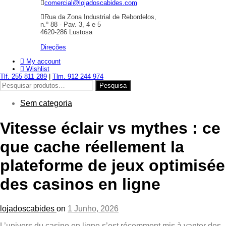
comercial@lojadoscabides.com
Rua da Zona Industrial de Rebordelos,
n.º 88 - Pav. 3, 4 e 5
4620-286 Lustosa
Direções
My account
Wishlist
Tlf. 255 811 289
|
Tlm. 912 244 974
Pesquisar
Pesquisa
por:
Sem categoria
Vitesse éclair vs mythes : ce
que cache réellement la
plateforme de jeux optimisée
des casinos en ligne
lojadoscabides
on
1 Junho, 2026
L’univers du casino en ligne s’est récemment mis à vanter des