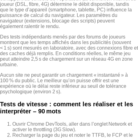
joueur (DSL, fibre, 4G) détermine le débit disponible, tandis
que le type d’appareil (smartphone, tablette, PC) influence la
puissance de calcul du navigateur. Les paramètres du
navigateur (extensions, blocage des scripts) peuvent
également ralentir le rendu.
Des tests indépendants menés par des forums de joueurs
montrent que les temps affichés dans les publicités (souvent
< 1 s) sont mesurés en laboratoire, avec des connexions fibre et
des caches déjà remplis. En conditions réelles, le même jeu
peut atteindre 2,5 s de chargement sur un réseau 4G en zone
urbaine.
Aucun site ne peut garantir un chargement « instantané » à
100 % du public. Le meilleur qu’on puisse offrir est une
expérience où le délai reste inférieur au seuil de tolérance
psychologique (environ 2 s).
Tests de vitesse : comment les réaliser et les
interpréter – 90 mots
Ouvrir Chrome DevTools, aller dans l’onglet Network et
activer le throttling (3G Slow).
Recharger la page du jeu et noter le TTFB, le FCP et le