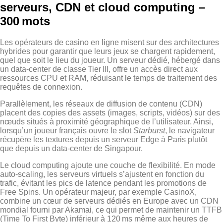
serveurs, CDN et cloud computing –
300 mots
Les opérateurs de casino en ligne misent sur des architectures
hybrides pour garantir que leurs jeux se chargent rapidement,
quel que soit le lieu du joueur. Un serveur dédié, hébergé dans
un data‑center de classe Tier III, offre un accès direct aux
ressources CPU et RAM, réduisant le temps de traitement des
requêtes de connexion.
Parallèlement, les réseaux de diffusion de contenu (CDN)
placent des copies des assets (images, scripts, vidéos) sur des
nœuds situés à proximité géographique de l’utilisateur. Ainsi,
lorsqu’un joueur français ouvre le slot
Starburst
, le navigateur
récupère les textures depuis un serveur Edge à Paris plutôt
que depuis un data‑center de Singapour.
Le cloud computing ajoute une couche de flexibilité. En mode
auto‑scaling, les serveurs virtuels s’ajustent en fonction du
trafic, évitant les pics de latence pendant les promotions de
Free Spins. Un opérateur majeur, par exemple CasinoX,
combine un cœur de serveurs dédiés en Europe avec un CDN
mondial fourni par Akamai, ce qui permet de maintenir un TTFB
(Time To First Byte) inférieur à 120 ms même aux heures de