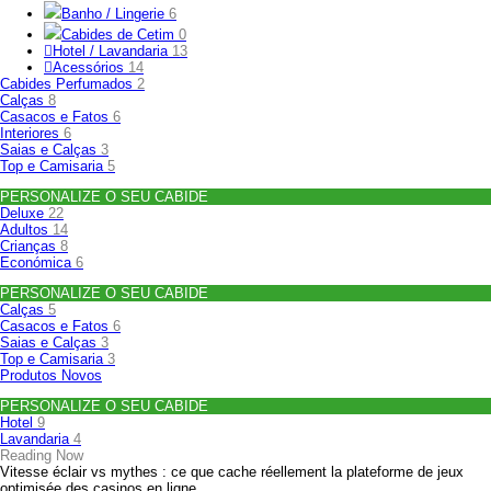
Banho / Lingerie
6
Cabides de Cetim
0
Hotel / Lavandaria
13
Acessórios
14
Cabides Perfumados
2
Calças
8
Casacos e Fatos
6
Interiores
6
Saias e Calças
3
Top e Camisaria
5
PERSONALIZE O SEU CABIDE
Deluxe
22
Adultos
14
Crianças
8
Económica
6
PERSONALIZE O SEU CABIDE
Calças
5
Casacos e Fatos
6
Saias e Calças
3
Top e Camisaria
3
Produtos Novos
PERSONALIZE O SEU CABIDE
Hotel
9
Lavandaria
4
Reading Now
Vitesse éclair vs mythes : ce que cache réellement la plateforme de jeux
optimisée des casinos en ligne