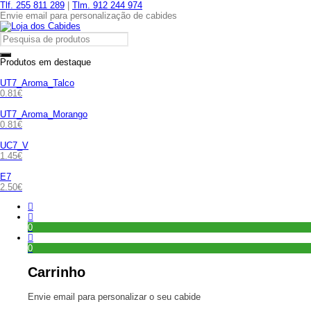
Tlf. 255 811 289
|
Tlm. 912 244 974
Envie email para personalização de cabides
Produtos em destaque
UT7_Aroma_Talco
0.81
€
UT7_Aroma_Morango
0.81
€
UC7_V
1.45
€
E7
2.50
€
0
0
Carrinho
Envie email para personalizar o seu cabide