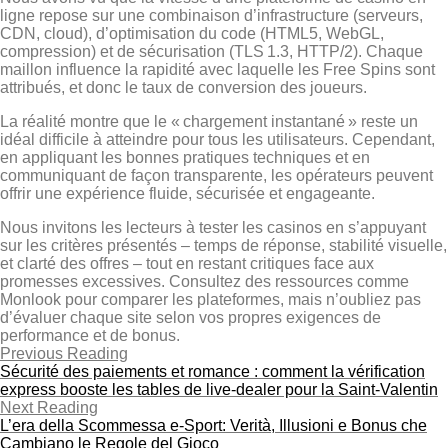
ligne repose sur une combinaison d’infrastructure (serveurs,
CDN, cloud), d’optimisation du code (HTML5, WebGL,
compression) et de sécurisation (TLS 1.3, HTTP/2). Chaque
maillon influence la rapidité avec laquelle les Free Spins sont
attribués, et donc le taux de conversion des joueurs.
La réalité montre que le « chargement instantané » reste un
idéal difficile à atteindre pour tous les utilisateurs. Cependant,
en appliquant les bonnes pratiques techniques et en
communiquant de façon transparente, les opérateurs peuvent
offrir une expérience fluide, sécurisée et engageante.
Nous invitons les lecteurs à tester les casinos en s’appuyant
sur les critères présentés – temps de réponse, stabilité visuelle,
et clarté des offres – tout en restant critiques face aux
promesses excessives. Consultez des ressources comme
Monlook pour comparer les plateformes, mais n’oubliez pas
d’évaluer chaque site selon vos propres exigences de
performance et de bonus.
Previous Reading
Sécurité des paiements et romance : comment la vérification
express booste les tables de live‑dealer pour la Saint‑Valentin
Next Reading
L’era della Scommessa e‑Sport: Verità, Illusioni e Bonus che
Cambiano le Regole del Gioco