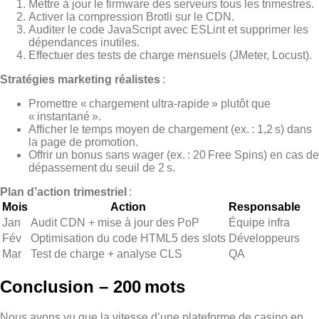
Mettre à jour le firmware des serveurs tous les trimestres.
Activer la compression Brotli sur le CDN.
Auditer le code JavaScript avec ESLint et supprimer les
dépendances inutiles.
Effectuer des tests de charge mensuels (JMeter, Locust).
Stratégies marketing réalistes
:
Promettre « chargement ultra‑rapide » plutôt que
« instantané ».
Afficher le temps moyen de chargement (ex. : 1,2 s) dans
la page de promotion.
Offrir un bonus sans wager (ex. : 20 Free Spins) en cas de
dépassement du seuil de 2 s.
Plan d’action trimestriel
:
Mois
Action
Responsable
Jan
Audit CDN + mise à jour des PoP
Équipe infra
Fév
Optimisation du code HTML5 des slots
Développeurs
Mar
Test de charge + analyse CLS
QA
Conclusion – 200 mots
Nous avons vu que la vitesse d’une plateforme de casino en