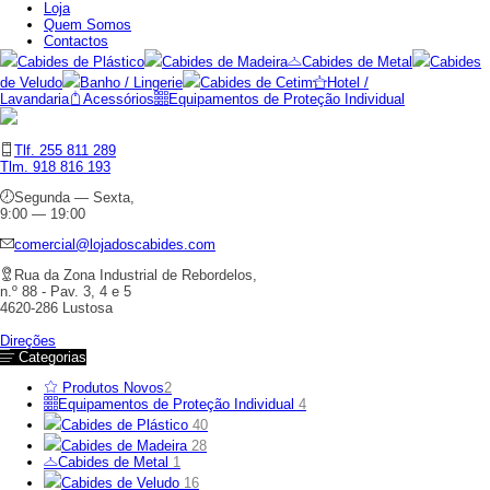
Loja
Quem Somos
Contactos
Cabides de Plástico
Cabides de Madeira
Cabides de Metal
Cabides
de Veludo
Banho / Lingerie
Cabides de Cetim
Hotel /
Lavandaria
Acessórios
Equipamentos de Proteção Individual
Tlf. 255 811 289
Tlm. 918 816 193
Segunda — Sexta,
9:00 — 19:00
comercial@lojadoscabides.com
Rua da Zona Industrial de Rebordelos,
n.º 88 - Pav. 3, 4 e 5
4620-286 Lustosa
Direções
Categorias
Produtos Novos
2
Equipamentos de Proteção Individual
4
Cabides de Plástico
40
Cabides de Madeira
28
Cabides de Metal
1
Cabides de Veludo
16