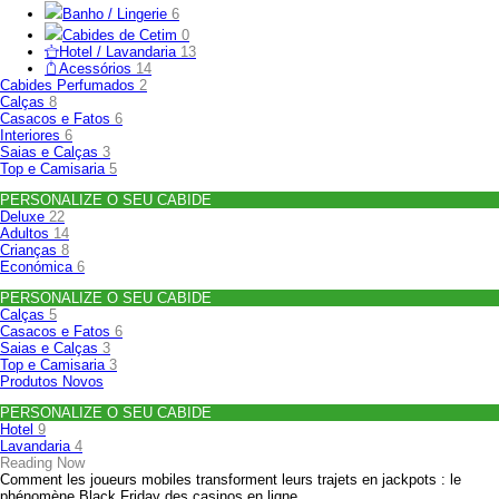
Banho / Lingerie
6
Cabides de Cetim
0
Hotel / Lavandaria
13
Acessórios
14
Cabides Perfumados
2
Calças
8
Casacos e Fatos
6
Interiores
6
Saias e Calças
3
Top e Camisaria
5
PERSONALIZE O SEU CABIDE
Deluxe
22
Adultos
14
Crianças
8
Económica
6
PERSONALIZE O SEU CABIDE
Calças
5
Casacos e Fatos
6
Saias e Calças
3
Top e Camisaria
3
Produtos Novos
PERSONALIZE O SEU CABIDE
Hotel
9
Lavandaria
4
Reading Now
Comment les joueurs mobiles transforment leurs trajets en jackpots : le
phénomène Black Friday des casinos en ligne