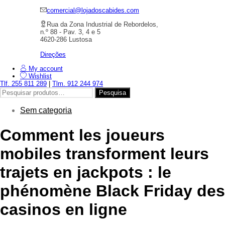
comercial@lojadoscabides.com
Rua da Zona Industrial de Rebordelos,
n.º 88 - Pav. 3, 4 e 5
4620-286 Lustosa
Direções
My account
Wishlist
Tlf. 255 811 289
|
Tlm. 912 244 974
Pesquisar
Pesquisa
por:
Sem categoria
Comment les joueurs
mobiles transforment leurs
trajets en jackpots : le
phénomène Black Friday des
casinos en ligne