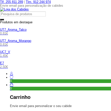
Tlf. 255 811 289
|
Tlm. 912 244 974
Envie email para personalização de cabides
Produtos em destaque
UT7_Aroma_Talco
0.81
€
UT7_Aroma_Morango
0.81
€
UC7_V
1.45
€
E7
2.50
€
0
0
Carrinho
Envie email para personalizar o seu cabide