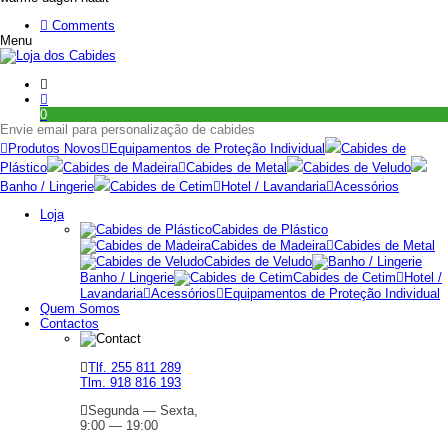
Comments
Menu
0
Envie email para personalização de cabides
Produtos Novos
Equipamentos de Proteção Individual
Cabides de
Plástico
Cabides de Madeira
Cabides de Metal
Cabides de Veludo
Banho / Lingerie
Cabides de Cetim
Hotel / Lavandaria
Acessórios
Loja
Cabides de Plástico
Cabides de Madeira
Cabides de Metal
Cabides de Veludo
Banho / Lingerie
Cabides de Cetim
Hotel /
Lavandaria
Acessórios
Equipamentos de Proteção Individual
Quem Somos
Contactos
Tlf. 255 811 289
Tlm. 918 816 193
Segunda — Sexta,
9:00 — 19:00