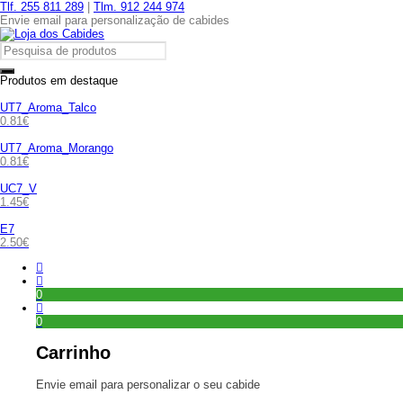
Tlf. 255 811 289
|
Tlm. 912 244 974
Envie email para personalização de cabides
Produtos em destaque
UT7_Aroma_Talco
0.81
€
UT7_Aroma_Morango
0.81
€
UC7_V
1.45
€
E7
2.50
€
0
0
Carrinho
Envie email para personalizar o seu cabide