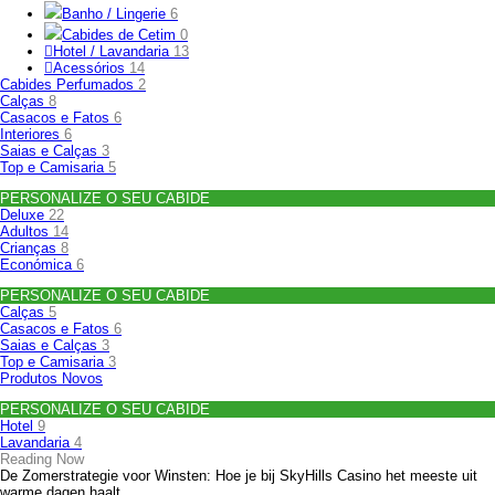
Banho / Lingerie
6
Cabides de Cetim
0
Hotel / Lavandaria
13
Acessórios
14
Cabides Perfumados
2
Calças
8
Casacos e Fatos
6
Interiores
6
Saias e Calças
3
Top e Camisaria
5
PERSONALIZE O SEU CABIDE
Deluxe
22
Adultos
14
Crianças
8
Económica
6
PERSONALIZE O SEU CABIDE
Calças
5
Casacos e Fatos
6
Saias e Calças
3
Top e Camisaria
3
Produtos Novos
PERSONALIZE O SEU CABIDE
Hotel
9
Lavandaria
4
Reading Now
De Zomerstrategie voor Winsten: Hoe je bij SkyHills Casino het meeste uit
warme dagen haalt