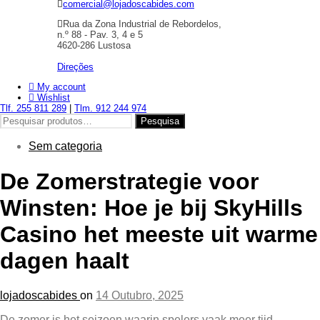
comercial@lojadoscabides.com
Rua da Zona Industrial de Rebordelos,
n.º 88 - Pav. 3, 4 e 5
4620-286 Lustosa
Direções
My account
Wishlist
Tlf. 255 811 289
|
Tlm. 912 244 974
Pesquisar
Pesquisa
por:
Sem categoria
De Zomerstrategie voor
Winsten: Hoe je bij SkyHills
Casino het meeste uit warme
dagen haalt
lojadoscabides
on
14 Outubro, 2025
De zomer is het seizoen waarin spelers vaak meer tijd