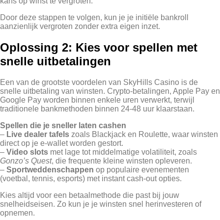
kans op winst te vergroten.
Door deze stappen te volgen, kun je je initiële bankroll
aanzienlijk vergroten zonder extra eigen inzet.
Oplossing 2: Kies voor spellen met
snelle uitbetalingen
Een van de grootste voordelen van SkyHills Casino is de
snelle uitbetaling van winsten. Crypto‑betalingen, Apple Pay en
Google Pay worden binnen enkele uren verwerkt, terwijl
traditionele bankmethoden binnen 24‑48 uur klaarstaan.
Spellen die je sneller laten cashen
–
Live dealer tafels
zoals Blackjack en Roulette, waar winsten
direct op je e‑wallet worden gestort.
–
Video slots
met lage tot middelmatige volatiliteit, zoals
Gonzo’s Quest
, die frequente kleine winsten opleveren.
–
Sportweddenschappen
op populaire evenementen
(voetbal, tennis, esports) met instant cash‑out opties.
Kies altijd voor een betaalmethode die past bij jouw
snelheidseisen. Zo kun je je winsten snel herinvesteren of
opnemen.