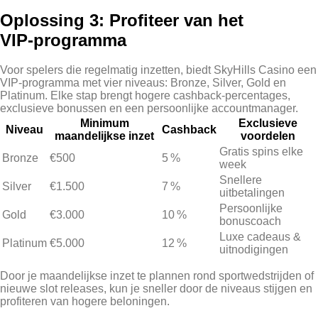
Oplossing 3: Profiteer van het
VIP‑programma
Voor spelers die regelmatig inzetten, biedt SkyHills Casino een
VIP‑programma met vier niveaus: Bronze, Silver, Gold en
Platinum. Elke stap brengt hogere cashback‑percentages,
exclusieve bonussen en een persoonlijke accountmanager.
Minimum
Exclusieve
Niveau
Cashback
maandelijkse inzet
voordelen
Gratis spins elke
Bronze
€500
5 %
week
Snellere
Silver
€1.500
7 %
uitbetalingen
Persoonlijke
Gold
€3.000
10 %
bonuscoach
Luxe cadeaus &
Platinum
€5.000
12 %
uitnodigingen
Door je maandelijkse inzet te plannen rond sportwedstrijden of
nieuwe slot releases, kun je sneller door de niveaus stijgen en
profiteren van hogere beloningen.