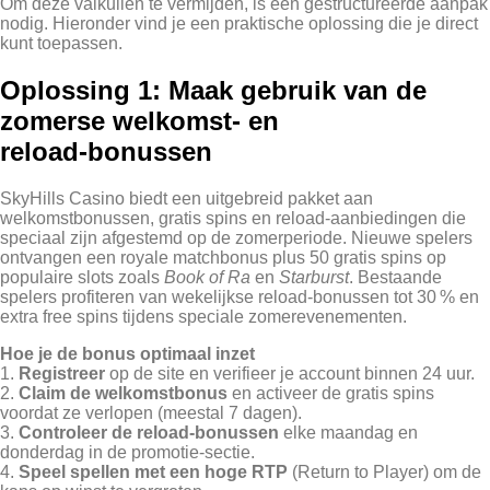
Om deze valkuilen te vermijden, is een gestructureerde aanpak
nodig. Hieronder vind je een praktische oplossing die je direct
kunt toepassen.
Oplossing 1: Maak gebruik van de
zomerse welkomst- en
reload‑bonussen
SkyHills Casino biedt een uitgebreid pakket aan
welkomstbonussen, gratis spins en reload‑aanbiedingen die
speciaal zijn afgestemd op de zomerperiode. Nieuwe spelers
ontvangen een royale matchbonus plus 50 gratis spins op
populaire slots zoals
Book of Ra
en
Starburst
. Bestaande
spelers profiteren van wekelijkse reload‑bonussen tot 30 % en
extra free spins tijdens speciale zomerevenementen.
Hoe je de bonus optimaal inzet
1.
Registreer
op de site en verifieer je account binnen 24 uur.
2.
Claim de welkomstbonus
en activeer de gratis spins
voordat ze verlopen (meestal 7 dagen).
3.
Controleer de reload‑bonussen
elke maandag en
donderdag in de promotie‑sectie.
4.
Speel spellen met een hoge RTP
(Return to Player) om de