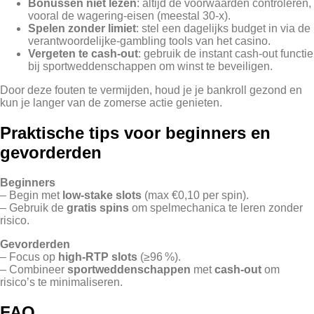
Bonussen niet lezen
: altijd de voorwaarden controleren,
vooral de wagering‑eisen (meestal 30‑x).
Spelen zonder limiet
: stel een dagelijks budget in via de
verantwoordelijke‑gambling tools van het casino.
Vergeten te cash‑out
: gebruik de instant cash‑out functie
bij sportweddenschappen om winst te beveiligen.
Door deze fouten te vermijden, houd je je bankroll gezond en
kun je langer van de zomerse actie genieten.
Praktische tips voor beginners en
gevorderden
Beginners
– Begin met
low‑stake slots
(max €0,10 per spin).
– Gebruik de
gratis spins
om spelmechanica te leren zonder
risico.
Gevorderden
– Focus op
high‑RTP slots
(≥96 %).
– Combineer
sportweddenschappen
met
cash‑out
om
risico’s te minimaliseren.
FAQ