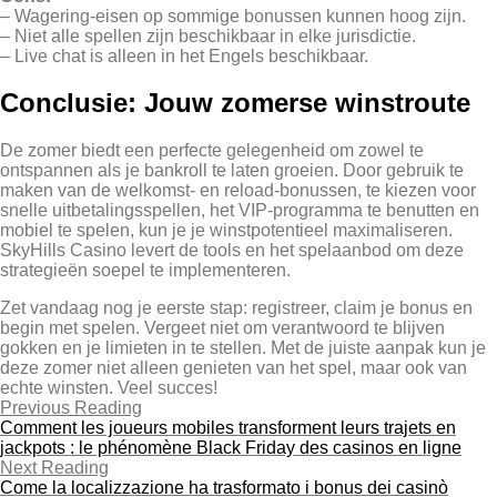
– Wagering‑eisen op sommige bonussen kunnen hoog zijn.
– Niet alle spellen zijn beschikbaar in elke jurisdictie.
– Live chat is alleen in het Engels beschikbaar.
Conclusie: Jouw zomerse winstroute
De zomer biedt een perfecte gelegenheid om zowel te
ontspannen als je bankroll te laten groeien. Door gebruik te
maken van de welkomst‑ en reload‑bonussen, te kiezen voor
snelle uitbetalingsspellen, het VIP‑programma te benutten en
mobiel te spelen, kun je je winstpotentieel maximaliseren.
SkyHills Casino levert de tools en het spelaanbod om deze
strategieën soepel te implementeren.
Zet vandaag nog je eerste stap: registreer, claim je bonus en
begin met spelen. Vergeet niet om verantwoord te blijven
gokken en je limieten in te stellen. Met de juiste aanpak kun je
deze zomer niet alleen genieten van het spel, maar ook van
echte winsten. Veel succes!
Previous Reading
Comment les joueurs mobiles transforment leurs trajets en
jackpots : le phénomène Black Friday des casinos en ligne
Next Reading
Come la localizzazione ha trasformato i bonus dei casinò