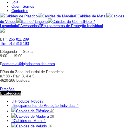
Loja
Quem Somos
Contactos
Cabides de Plástico
Cabides de Madeira
Cabides de Metal
Cabides
de Veludo
Banho / Lingerie
Cabides de Cetim
Hotel /
Lavandaria
Acessórios
Equipamentos de Proteção Individual
Tlf. 255 811 289
Tlm. 918 816 193
Segunda — Sexta,
9:00 — 19:00
comercial@lojadoscabides.com
Rua da Zona Industrial de Rebordelos,
n.º 88 - Pav. 3, 4 e 5
4620-286 Lustosa
Direções
Categorias
Produtos Novos
2
Equipamentos de Proteção Individual
4
Cabides de Plástico
40
Cabides de Madeira
28
Cabides de Metal
1
Cabides de Veludo
16