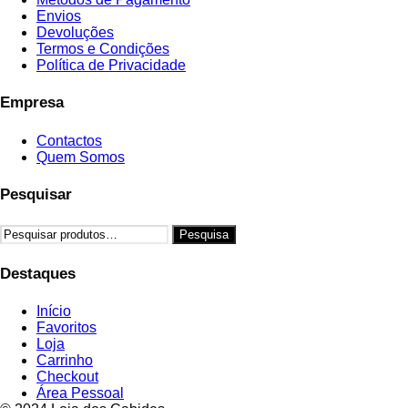
Envios
Devoluções
Termos e Condições
Política de Privacidade
Empresa
Contactos
Quem Somos
Pesquisar
Pesquisar
Pesquisa
por:
Destaques
Início
Favoritos
Loja
Carrinho
Checkout
Área Pessoal