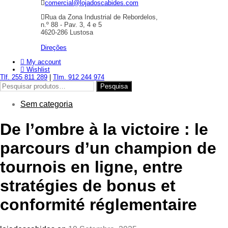
comercial@lojadoscabides.com
Rua da Zona Industrial de Rebordelos,
n.º 88 - Pav. 3, 4 e 5
4620-286 Lustosa
Direções
My account
Wishlist
Tlf. 255 811 289
|
Tlm. 912 244 974
Pesquisar
Pesquisa
por:
Sem categoria
De l’ombre à la victoire : le
parcours d’un champion de
tournois en ligne, entre
stratégies de bonus et
conformité réglementaire