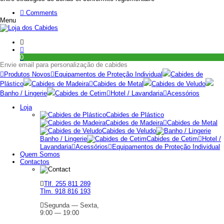
Comments
Menu
0
Envie email para personalização de cabides
Produtos Novos
Equipamentos de Proteção Individual
Cabides de
Plástico
Cabides de Madeira
Cabides de Metal
Cabides de Veludo
Banho / Lingerie
Cabides de Cetim
Hotel / Lavandaria
Acessórios
Loja
Cabides de Plástico
Cabides de Madeira
Cabides de Metal
Cabides de Veludo
Banho / Lingerie
Cabides de Cetim
Hotel /
Lavandaria
Acessórios
Equipamentos de Proteção Individual
Quem Somos
Contactos
Tlf. 255 811 289
Tlm. 918 816 193
Segunda — Sexta,
9:00 — 19:00