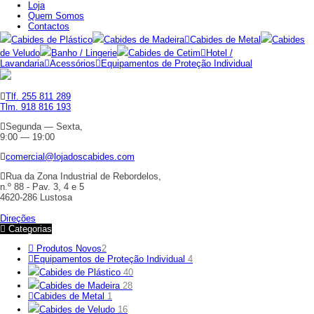
Loja
Quem Somos
Contactos
Cabides de Plástico
Cabides de Madeira
Cabides de Metal
Cabides
de Veludo
Banho / Lingerie
Cabides de Cetim
Hotel /
Lavandaria
Acessórios
Equipamentos de Proteção Individual
Tlf. 255 811 289
Tlm. 918 816 193
Segunda — Sexta,
9:00 — 19:00
comercial@lojadoscabides.com
Rua da Zona Industrial de Rebordelos,
n.º 88 - Pav. 3, 4 e 5
4620-286 Lustosa
Direções
Categorias
Produtos Novos
2
Equipamentos de Proteção Individual
4
Cabides de Plástico
40
Cabides de Madeira
28
Cabides de Metal
1
Cabides de Veludo
16