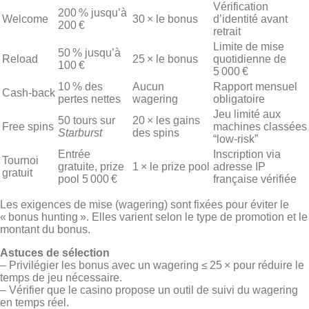
Vérification
200 % jusqu’à
Welcome
30 × le bonus
d’identité avant
200 €
retrait
Limite de mise
50 % jusqu’à
Reload
25 × le bonus
quotidienne de
100 €
5 000 €
10 % des
Aucun
Rapport mensuel
Cash‑back
pertes nettes
wagering
obligatoire
Jeu limité aux
50 tours sur
20 × les gains
Free spins
machines classées
Starburst
des spins
“low‑risk”
Entrée
Inscription via
Tournoi
gratuite, prize
1 × le prize pool
adresse IP
gratuit
pool 5 000 €
française vérifiée
Les exigences de mise (wagering) sont fixées pour éviter le
« bonus hunting ». Elles varient selon le type de promotion et le
montant du bonus.
Astuces de sélection
– Privilégier les bonus avec un wagering ≤ 25 × pour réduire le
temps de jeu nécessaire.
– Vérifier que le casino propose un outil de suivi du wagering
en temps réel.