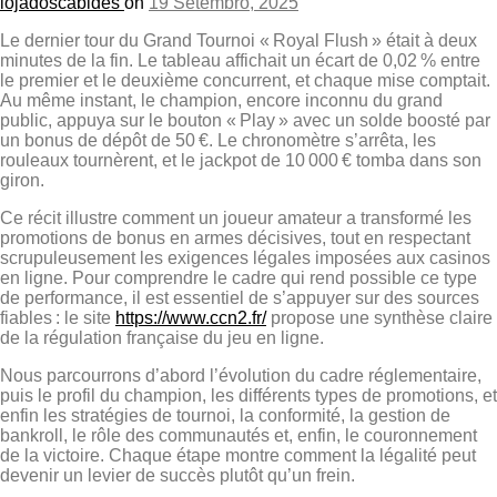
lojadoscabides
on
19 Setembro, 2025
Le dernier tour du Grand Tournoi « Royal Flush » était à deux
minutes de la fin. Le tableau affichait un écart de 0,02 % entre
le premier et le deuxième concurrent, et chaque mise comptait.
Au même instant, le champion, encore inconnu du grand
public, appuya sur le bouton « Play » avec un solde boosté par
un bonus de dépôt de 50 €. Le chronomètre s’arrêta, les
rouleaux tournèrent, et le jackpot de 10 000 € tomba dans son
giron.
Ce récit illustre comment un joueur amateur a transformé les
promotions de bonus en armes décisives, tout en respectant
scrupuleusement les exigences légales imposées aux casinos
en ligne. Pour comprendre le cadre qui rend possible ce type
de performance, il est essentiel de s’appuyer sur des sources
fiables : le site
https://www.ccn2.fr/
propose une synthèse claire
de la régulation française du jeu en ligne.
Nous parcourrons d’abord l’évolution du cadre réglementaire,
puis le profil du champion, les différents types de promotions, et
enfin les stratégies de tournoi, la conformité, la gestion de
bankroll, le rôle des communautés et, enfin, le couronnement
de la victoire. Chaque étape montre comment la légalité peut
devenir un levier de succès plutôt qu’un frein.