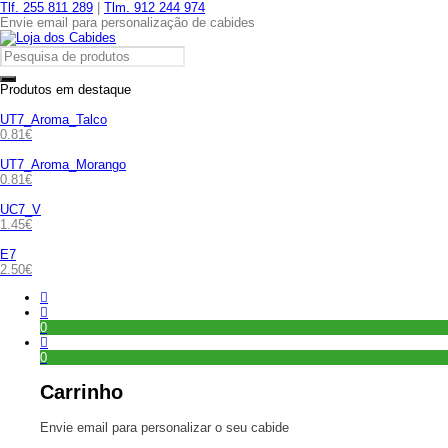
Tlf. 255 811 289
|
Tlm. 912 244 974
Envie email para personalização de cabides
Produtos em destaque
UT7_Aroma_Talco
0.81
€
UT7_Aroma_Morango
0.81
€
UC7_V
1.45
€
E7
2.50
€
0
0
Carrinho
Envie email para personalizar o seu cabide