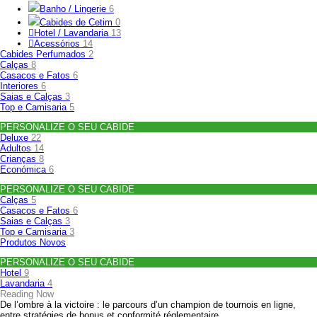
Banho / Lingerie
6
Cabides de Cetim
0
Hotel / Lavandaria
13
Acessórios
14
Cabides Perfumados
2
Calças
8
Casacos e Fatos
6
Interiores
6
Saias e Calças
3
Top e Camisaria
5
PERSONALIZE O SEU CABIDE
Deluxe
22
Adultos
14
Crianças
8
Económica
6
PERSONALIZE O SEU CABIDE
Calças
5
Casacos e Fatos
6
Saias e Calças
3
Top e Camisaria
3
Produtos Novos
PERSONALIZE O SEU CABIDE
Hotel
9
Lavandaria
4
Reading Now
De l’ombre à la victoire : le parcours d’un champion de tournois en ligne,
entre stratégies de bonus et conformité réglementaire