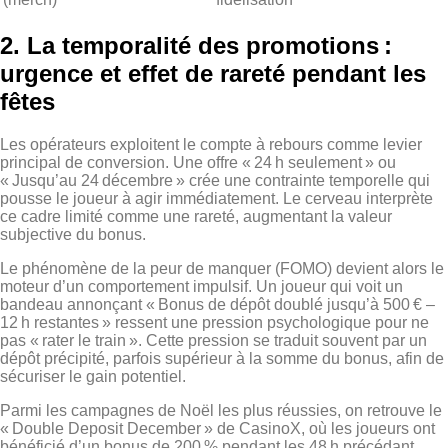
2. La temporalité des promotions :
urgence et effet de rareté pendant les
fêtes
Les opérateurs exploitent le compte à rebours comme levier
principal de conversion. Une offre « 24 h seulement » ou
« Jusqu’au 24 décembre » crée une contrainte temporelle qui
pousse le joueur à agir immédiatement. Le cerveau interprète
ce cadre limité comme une rareté, augmentant la valeur
subjective du bonus.
Le phénomène de la peur de manquer (FOMO) devient alors le
moteur d’un comportement impulsif. Un joueur qui voit un
bandeau annonçant « Bonus de dépôt doublé jusqu’à 500 € –
12 h restantes » ressent une pression psychologique pour ne
pas « rater le train ». Cette pression se traduit souvent par un
dépôt précipité, parfois supérieur à la somme du bonus, afin de
sécuriser le gain potentiel.
Parmi les campagnes de Noël les plus réussies, on retrouve le
« Double Deposit December » de CasinoX, où les joueurs ont
bénéficié d’un bonus de 200 % pendant les 48 h précédant