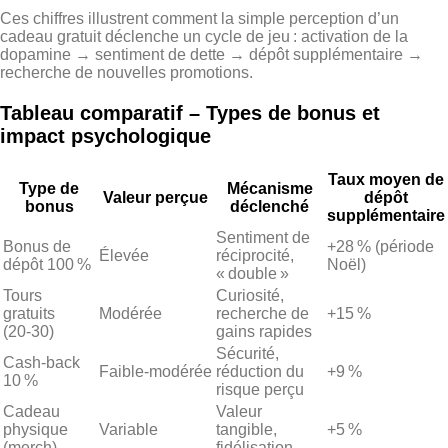
Ces chiffres illustrent comment la simple perception d’un
cadeau gratuit déclenche un cycle de jeu : activation de la
dopamine → sentiment de dette → dépôt supplémentaire →
recherche de nouvelles promotions.
Tableau comparatif – Types de bonus et
impact psychologique
Taux moyen de
Type de
Mécanisme
Valeur perçue
dépôt
bonus
déclenché
supplémentaire
Sentiment de
Bonus de
+28 % (période
Élevée
réciprocité,
dépôt 100 %
Noël)
« double »
Tours
Curiosité,
gratuits
Modérée
recherche de
+15 %
(20‑30)
gains rapides
Sécurité,
Cash‑back
Faible‑modérée
réduction du
+9 %
10 %
risque perçu
Cadeau
Valeur
physique
Variable
tangible,
+5 %
(merch)
fidélisation