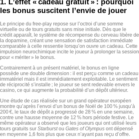
1. L’effet « cadeau gratuit » : pourquoi
les bonus suscitent l’envie de jouer
Le principe du free‑play repose sur l’octroi d’une somme
virtuelle ou de tours gratuits sans mise initiale. Dès que le
crédit apparaît, le système de récompense du cerveau libère de
la dopamine, créant une sensation de satisfaction immédiate
comparable à celle ressentie lorsqu’on ouvre un cadeau. Cette
impulsion neurochimique incite le joueur à prolonger la session
pour « mériter » le bonus.
Contrairement à un présent matériel, le bonus en ligne
possède une double dimension : il est perçu comme un cadeau
immatériel mais il est immédiatement exploitable. Le sentiment
de réciprocité s’installe ; le joueur se sent redevable envers le
casino, ce qui augmente la probabilité d’un dépôt ultérieur.
Une étude de cas réalisée sur un grand opérateur européen
montre qu’après l’envoi d’un bonus de Noël de 100 % jusqu’à
200 €, le taux de dépôt a progressé de 28 % en une semaine,
contre une hausse moyenne de 12 % hors période festive. Le
même opérateur a observé que les joueurs qui ont utilisé leurs
tours gratuits sur
Starburst
ou
Gates of Olympus
ont dépensé
en moyenne 1,6 fois plus que ceux n’ayant pas reçu d’offre.