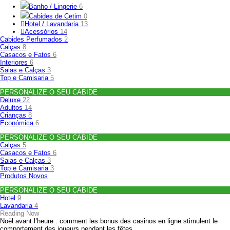
Banho / Lingerie
6
Cabides de Cetim
0
Hotel / Lavandaria
13
Acessórios
14
Cabides Perfumados
2
Calças
8
Casacos e Fatos
6
Interiores
6
Saias e Calças
3
Top e Camisaria
5
PERSONALIZE O SEU CABIDE
Deluxe
22
Adultos
14
Crianças
8
Económica
6
PERSONALIZE O SEU CABIDE
Calças
5
Casacos e Fatos
6
Saias e Calças
3
Top e Camisaria
3
Produtos Novos
PERSONALIZE O SEU CABIDE
Hotel
9
Lavandaria
4
Reading Now
Noël avant l’heure : comment les bonus des casinos en ligne stimulent le
comportement des joueurs pendant les fêtes