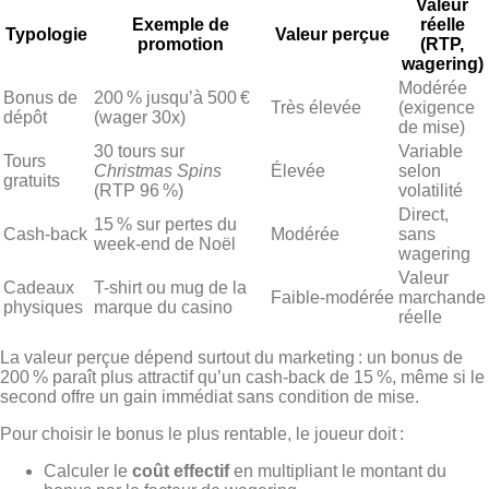
Valeur
Exemple de
réelle
Typologie
Valeur perçue
promotion
(RTP,
wagering)
Modérée
Bonus de
200 % jusqu’à 500 €
Très élevée
(exigence
dépôt
(wager 30x)
de mise)
30 tours sur
Variable
Tours
Christmas Spins
Élevée
selon
gratuits
(RTP 96 %)
volatilité
Direct,
15 % sur pertes du
Cash‑back
Modérée
sans
week‑end de Noël
wagering
Valeur
Cadeaux
T-shirt ou mug de la
Faible‑modérée
marchande
physiques
marque du casino
réelle
La valeur perçue dépend surtout du marketing : un bonus de
200 % paraît plus attractif qu’un cash‑back de 15 %, même si le
second offre un gain immédiat sans condition de mise.
Pour choisir le bonus le plus rentable, le joueur doit :
Calculer le
coût effectif
en multipliant le montant du