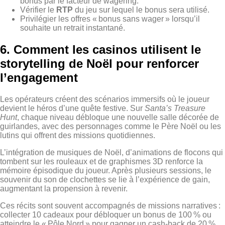
bonus par le facteur de wagering.
Vérifier le
RTP
du jeu sur lequel le bonus sera utilisé.
Privilégier les offres « bonus sans wager » lorsqu’il
souhaite un retrait instantané.
6. Comment les casinos utilisent le
storytelling de Noël pour renforcer
l’engagement
Les opérateurs créent des scénarios immersifs où le joueur
devient le héros d’une quête festive. Sur
Santa’s Treasure
Hunt
, chaque niveau débloque une nouvelle salle décorée de
guirlandes, avec des personnages comme le Père Noël ou les
lutins qui offrent des missions quotidiennes.
L’intégration de musiques de Noël, d’animations de flocons qui
tombent sur les rouleaux et de graphismes 3D renforce la
mémoire épisodique du joueur. Après plusieurs sessions, le
souvenir du son de clochettes se lie à l’expérience de gain,
augmentant la propension à revenir.
Ces récits sont souvent accompagnés de missions narratives :
collecter 10 cadeaux pour débloquer un bonus de 100 % ou
atteindre le « Pôle Nord » pour gagner un cash‑back de 20 %.