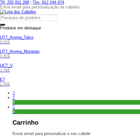
Tlf. 255 811 289
|
Tlm. 912 244 974
Envie email para personalização de cabides
Produtos em destaque
UT7_Aroma_Talco
0.81
€
UT7_Aroma_Morango
0.81
€
UC7_V
1.45
€
E7
2.50
€
0
0
Carrinho
Envie email para personalizar o seu cabide