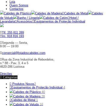
Loja
Quem Somos
Contactos
Cabides de Plástico
Cabides de Madeira
Cabides de Metal
Cabides
de Veludo
Banho / Lingerie
Cabides de Cetim
Hotel /
Lavandaria
Acessórios
Equipamentos de Proteção Individual
Tlf. 255 811 289
Tlm. 918 816 193
Segunda — Sexta,
9:00 — 19:00
comercial@lojadoscabides.com
Rua da Zona Industrial de Rebordelos,
n.º 88 - Pav. 3, 4 e 5
4620-286 Lustosa
Direções
Categorias
Produtos Novos
2
Equipamentos de Proteção Individual
4
Cabides de Plástico
40
Cabides de Madeira
28
Cabides de Metal
1
Cabides de Veludo
16