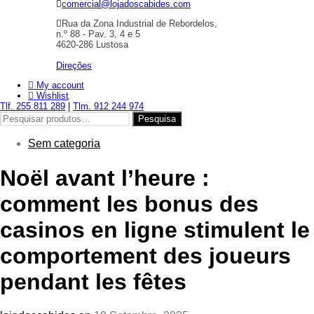
comercial@lojadoscabides.com
Rua da Zona Industrial de Rebordelos,
n.º 88 - Pav. 3, 4 e 5
4620-286 Lustosa
Direções
My account
Wishlist
Tlf. 255 811 289
|
Tlm. 912 244 974
Pesquisar
Pesquisa
por:
Sem categoria
Noël avant l’heure :
comment les bonus des
casinos en ligne stimulent le
comportement des joueurs
pendant les fêtes