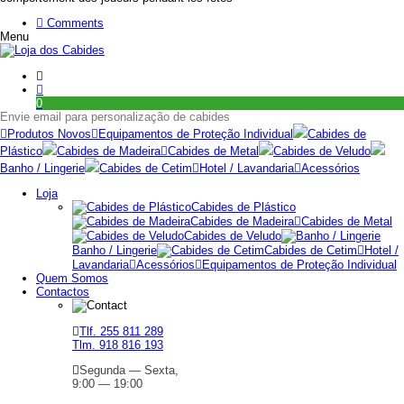
Comments
Menu
0
Envie email para personalização de cabides
Produtos Novos
Equipamentos de Proteção Individual
Cabides de
Plástico
Cabides de Madeira
Cabides de Metal
Cabides de Veludo
Banho / Lingerie
Cabides de Cetim
Hotel / Lavandaria
Acessórios
Loja
Cabides de Plástico
Cabides de Madeira
Cabides de Metal
Cabides de Veludo
Banho / Lingerie
Cabides de Cetim
Hotel /
Lavandaria
Acessórios
Equipamentos de Proteção Individual
Quem Somos
Contactos
Tlf. 255 811 289
Tlm. 918 816 193
Segunda — Sexta,
9:00 — 19:00