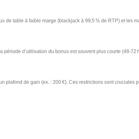
x de table à faible marge (blackjack à 99,5 % de RTP) et les mach
a période d’utilisation du bonus est souvent plus courte (48‑72 h
n plafond de gain (ex. : 200 €). Ces restrictions sont cruciales 