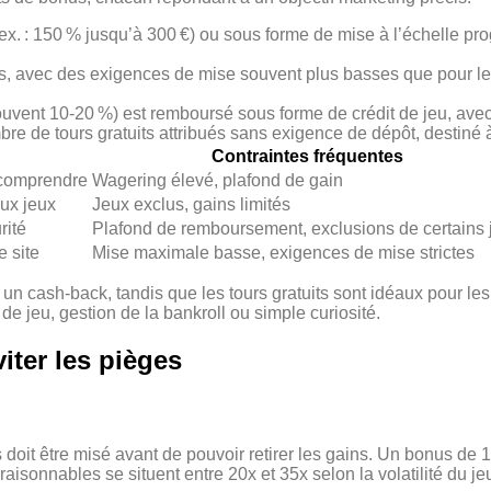
x. : 150 % jusqu’à 300 €) ou sous forme de mise à l’échelle pr
ues, avec des exigences de mise souvent plus basses que pour les
uvent 10‑20 %) est remboursé sous forme de crédit de jeu, ave
re de tours gratuits attribués sans exigence de dépôt, destiné 
Contraintes fréquentes
 comprendre
Wagering élevé, plafond de gain
aux jeux
Jeux exclus, gains limités
rité
Plafond de remboursement, exclusions de certains 
e site
Mise maximale basse, exigences de mise strictes
 un cash‑back, tandis que les tours gratuits sont idéaux pour les
e jeu, gestion de la bankroll ou simple curiosité.
viter les pièges
doit être misé avant de pouvoir retirer les gains. Un bonus de
aisonnables se situent entre 20x et 35x selon la volatilité du je