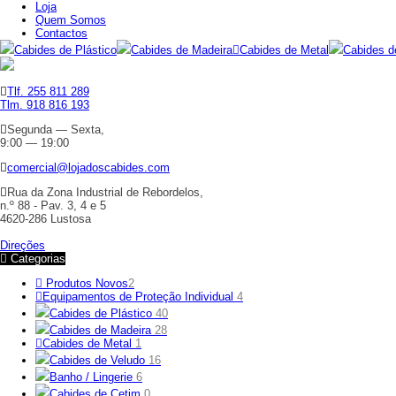
Loja
Quem Somos
Contactos
Cabides de Plástico
Cabides de Madeira
Cabides de Metal
Cabides d
Tlf. 255 811 289
Tlm. 918 816 193
Segunda — Sexta,
9:00 — 19:00
comercial@lojadoscabides.com
Rua da Zona Industrial de Rebordelos,
n.º 88 - Pav. 3, 4 e 5
4620-286 Lustosa
Direções
Categorias
Produtos Novos
2
Equipamentos de Proteção Individual
4
Cabides de Plástico
40
Cabides de Madeira
28
Cabides de Metal
1
Cabides de Veludo
16
Banho / Lingerie
6
Cabides de Cetim
0