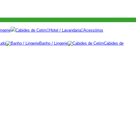
ngerie
Cabides de Cetim
Hotel / Lavandaria
Acessórios
udo
Banho / Lingerie
Cabides de