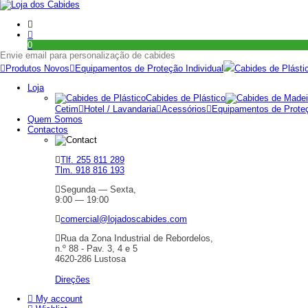
0
Envie email para personalização de cabides
Produtos Novos
Equipamentos de Proteção Individual
Cabides de Plásti
Loja
Cabides de Plástico
Cetim
Hotel / Lavandaria
Acessórios
Equipamentos de Proteç
Quem Somos
Contactos
Tlf. 255 811 289
Tlm. 918 816 193
Segunda — Sexta,
9:00 — 19:00
comercial@lojadoscabides.com
Rua da Zona Industrial de Rebordelos,
n.º 88 - Pav. 3, 4 e 5
4620-286 Lustosa
Direções
My account