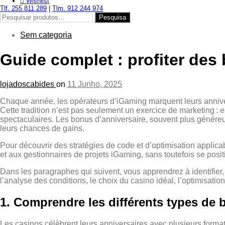
Wishlist
Tlf. 255 811 289
|
Tlm. 912 244 974
Pesquisar
Pesquisa
por:
Sem categoria
Guide complet : profiter des
lojadoscabides
on
11 Junho, 2025
Chaque année, les opérateurs d’iGaming marquent leurs anniver
Cette tradition n’est pas seulement un exercice de marketing : el
spectaculaires. Les bonus d’anniversaire, souvent plus généreux
leurs chances de gains.
Pour découvrir des stratégies de code et d’optimisation applic
et aux gestionnaires de projets iGaming, sans toutefois se pos
Dans les paragraphes qui suivent, vous apprendrez à identifier
l’analyse des conditions, le choix du casino idéal, l’optimisation
1. Comprendre les différents types de 
Les casinos célèbrent leurs anniversaires avec plusieurs forma