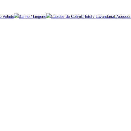
e Veludo
Banho / Lingerie
Cabides de Cetim
Hotel / Lavandaria
Acessór