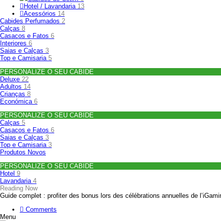
Hotel / Lavandaria
13
Acessórios
14
Cabides Perfumados
2
Calças
8
Casacos e Fatos
6
Interiores
6
Saias e Calças
3
Top e Camisaria
5
PERSONALIZE O SEU CABIDE
Deluxe
22
Adultos
14
Crianças
8
Económica
6
PERSONALIZE O SEU CABIDE
Calças
5
Casacos e Fatos
6
Saias e Calças
3
Top e Camisaria
3
Produtos Novos
PERSONALIZE O SEU CABIDE
Hotel
9
Lavandaria
4
Reading Now
Guide complet : profiter des bonus lors des célébrations annuelles de l’iGami
Comments
Menu