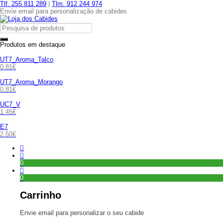
Tlf. 255 811 289
|
Tlm. 912 244 974
Envie email para personalização de cabides
Produtos em destaque
UT7_Aroma_Talco
0.81
€
UT7_Aroma_Morango
0.81
€
UC7_V
1.45
€
E7
2.50
€
0
0
Carrinho
Envie email para personalizar o seu cabide