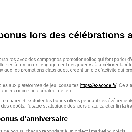
 bonus lors des célébrations 
saires avec des campagnes promotionnelles qui font parler d’el
le sert à renforcer l’engagement des joueurs, à améliorer la réte
 que les promotions classiques, créent un pic d’activité qui pr
ables aux plateformes de jeu, consultez
https://exacode.fr/
. Ce si
itionner comme un opérateur de jeu.
, comparer et exploiter les bonus offerts pendant ces événement
 des dépôts, l’usage stratégique des tours gratuits, et enfin la t
bonus d’anniversaire
ts de bonus, chacun répondant à un objectif marketing précis.