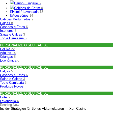
Banho / Lingerie
6
Cabides de Cetim
0
Hotel / Lavandaria
13
Acessórios
14
Cabides Perfumados
2
Calças
8
Casacos e Fatos
6
Interiores
6
Saias e Calças
3
Top e Camisaria
5
PERSONALIZE O SEU CABIDE
Deluxe
22
Adultos
14
Crianças
8
Económica
6
PERSONALIZE O SEU CABIDE
Calças
5
Casacos e Fatos
6
Saias e Calças
3
Top e Camisaria
3
Produtos Novos
PERSONALIZE O SEU CABIDE
Hotel
9
Lavandaria
4
Reading Now
Insider‑Strategien für Bonus‑Akkumulatoren im Xon Casino