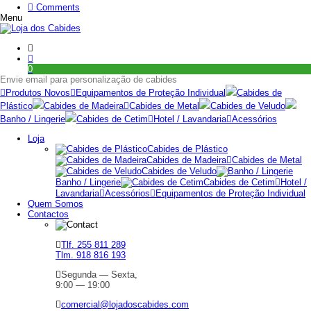
Comments
Menu
0
Envie email para personalização de cabides
Produtos Novos
Equipamentos de Proteção Individual
Cabides de
Plástico
Cabides de Madeira
Cabides de Metal
Cabides de Veludo
Banho / Lingerie
Cabides de Cetim
Hotel / Lavandaria
Acessórios
Loja
Cabides de Plástico
Cabides de Madeira
Cabides de Metal
Cabides de Veludo
Banho / Lingerie
Cabides de Cetim
Hotel /
Lavandaria
Acessórios
Equipamentos de Proteção Individual
Quem Somos
Contactos
Tlf. 255 811 289
Tlm. 918 816 193
Segunda — Sexta,
9:00 — 19:00
comercial@lojadoscabides.com