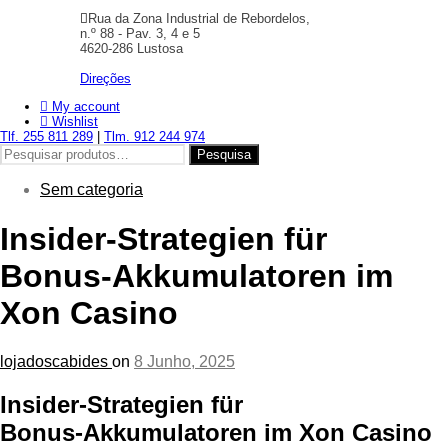
Rua da Zona Industrial de Rebordelos,
n.º 88 - Pav. 3, 4 e 5
4620-286 Lustosa
Direções
My account
Wishlist
Tlf. 255 811 289
|
Tlm. 912 244 974
Pesquisar
Pesquisa
por:
Sem categoria
Insider‑Strategien für
Bonus‑Akkumulatoren im
Xon Casino
lojadoscabides
on
8 Junho, 2025
Insider‑Strategien für
Bonus‑Akkumulatoren im Xon Casino