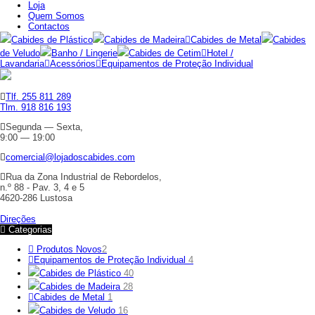
Loja
Quem Somos
Contactos
Cabides de Plástico
Cabides de Madeira
Cabides de Metal
Cabides
de Veludo
Banho / Lingerie
Cabides de Cetim
Hotel /
Lavandaria
Acessórios
Equipamentos de Proteção Individual
Tlf. 255 811 289
Tlm. 918 816 193
Segunda — Sexta,
9:00 — 19:00
comercial@lojadoscabides.com
Rua da Zona Industrial de Rebordelos,
n.º 88 - Pav. 3, 4 e 5
4620-286 Lustosa
Direções
Categorias
Produtos Novos
2
Equipamentos de Proteção Individual
4
Cabides de Plástico
40
Cabides de Madeira
28
Cabides de Metal
1
Cabides de Veludo
16