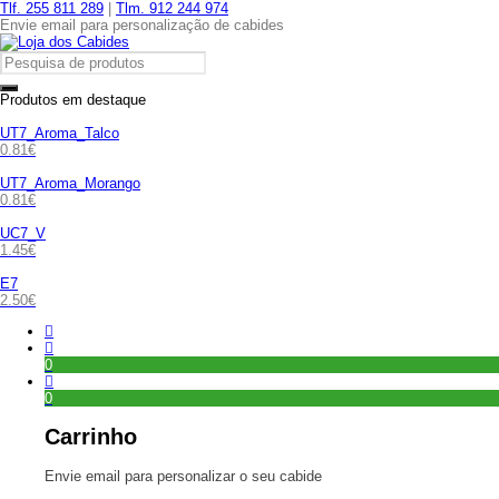
Tlf. 255 811 289
|
Tlm. 912 244 974
Envie email para personalização de cabides
Produtos em destaque
UT7_Aroma_Talco
0.81
€
UT7_Aroma_Morango
0.81
€
UC7_V
1.45
€
E7
2.50
€
0
0
Carrinho
Envie email para personalizar o seu cabide