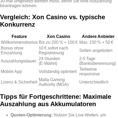
30‑mal umgesetzt werden muss, bevor Sie eine Auszahlung
beantragen können.
Vergleich: Xon Casino vs. typische
Konkurrenz
Feature
Xon Casino
Andere Anbieter
Willkommensbonus
Bis zu 200 % + 100 €
Max. 150 % + 50 €
Bonus ohne
10 € sofort nach
Selten angeboten
Einzahlung
Registrierung
24 Stunden
2‑5 Tage
Auszahlungsdauer
(E‑Wallet)
(Banküberweisung)
Teilweise
Mobile App
Vollständig optimiert
responsive
Malta Gaming
Lizenz & Sicherheit
Unterschiedlich
Authority (MGA)
Tipps für Fortgeschrittene: Maximale
Auszahlung aus Akkumulatoren
Quoten‑Optimierung:
Nutzen Sie Live‑Wetten, um