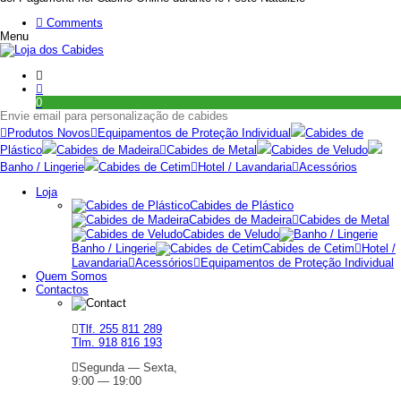
Comments
Menu
0
Envie email para personalização de cabides
Produtos Novos
Equipamentos de Proteção Individual
Cabides de
Plástico
Cabides de Madeira
Cabides de Metal
Cabides de Veludo
Banho / Lingerie
Cabides de Cetim
Hotel / Lavandaria
Acessórios
Loja
Cabides de Plástico
Cabides de Madeira
Cabides de Metal
Cabides de Veludo
Banho / Lingerie
Cabides de Cetim
Hotel /
Lavandaria
Acessórios
Equipamentos de Proteção Individual
Quem Somos
Contactos
Tlf. 255 811 289
Tlm. 918 816 193
Segunda — Sexta,
9:00 — 19:00