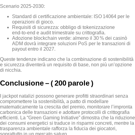
Scenario 2025‑2030:
Standard di certificazione ambientale: ISO 14064 per le
operazioni di gioco.
Requisiti di sicurezza: obbligo di tokenizzazione
end‑to‑end e audit trimestrale su crittografia.
Adozione blockchain verde: almeno il 30 % dei casinò
ADM dovrà integrare soluzioni PoS per le transazioni di
payout entro il 2027.
Queste tendenze indicano che la combinazione di sostenibilità
e sicurezza diventerà un requisito di base, non più un’opzione
di nicchia.
Conclusione – ( 200 parole )
I jackpot natalizi possono generare profitti straordinari senza
compromettere la sostenibilità, a patto di modellare
matematicamente la crescita del premio, monitorare l’impronta
carbonica delle transazioni e adottare protocolli di crittografia
efficienti. La “Green Gaming Initiative” dimostra che la riduzione
dei consumi energetici si traduce in risparmi concreti, mentre la
trasparenza ambientale rafforza la fiducia dei giocatori,
soprattutto in un mercato saturo.