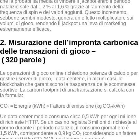
che la probabilità media di vincere il jackpot entro il periodo
natalizio sale dal 1,2 % al 1,6 % grazie all’aumento della
frequenza di spin e dei valori aggiunti. Questo incremento,
sebbene sembri modesto, genera un effetto moltiplicatore sui
volumi di gioco, rendendo il jackpot una leva di marketing
estremamente efficace.
2. Misurazione dell’impronta carbonica
delle transazioni di gioco –
( 320 parole )
Le operazioni di gioco online richiedono potenza di calcolo per
gestire i server di gioco, i data‑center e, in alcuni casi, le
blockchain che garantiscono la trasparenza delle scommesse
sportive. La carbon footprint di una transazione si calcola con
la formula:
CO₂ = Energia (kWh) × Fattore di emissione (kg CO₂/kWh)
Un data‑center medio consuma circa 0,5 kWh per ogni milione
di richieste HTTP. Se un casinò registra 3 milioni di richieste al
giorno durante il periodo natalizio, il consumo giornaliero è
1,5 kWh, corrispondente a 0,9 kg CO₂ (considerando un fattore
medio di 0,6 kg CO₂/kWh per l’energia europea).