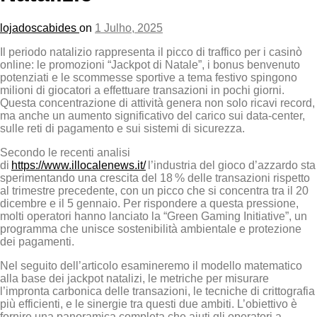
lojadoscabides
on
1 Julho, 2025
Il periodo natalizio rappresenta il picco di traffico per i casinò
online: le promozioni “Jackpot di Natale”, i bonus benvenuto
potenziati e le scommesse sportive a tema festivo spingono
milioni di giocatori a effettuare transazioni in pochi giorni.
Questa concentrazione di attività genera non solo ricavi record,
ma anche un aumento significativo del carico sui data‑center,
sulle reti di pagamento e sui sistemi di sicurezza.
Secondo le recenti analisi
di
https://www.illocalenews.it/
l’industria del gioco d’azzardo sta
sperimentando una crescita del 18 % delle transazioni rispetto
al trimestre precedente, con un picco che si concentra tra il 20
dicembre e il 5 gennaio. Per rispondere a questa pressione,
molti operatori hanno lanciato la “Green Gaming Initiative”, un
programma che unisce sostenibilità ambientale e protezione
dei pagamenti.
Nel seguito dell’articolo esamineremo il modello matematico
alla base dei jackpot natalizi, le metriche per misurare
l’impronta carbonica delle transazioni, le tecniche di crittografia
più efficienti, e le sinergie tra questi due ambiti. L’obiettivo è
fornire una panoramica completa che aiuti gli operatori a