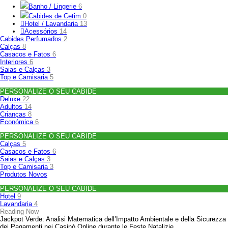
Banho / Lingerie
6
Cabides de Cetim
0
Hotel / Lavandaria
13
Acessórios
14
Cabides Perfumados
2
Calças
8
Casacos e Fatos
6
Interiores
6
Saias e Calças
3
Top e Camisaria
5
PERSONALIZE O SEU CABIDE
Deluxe
22
Adultos
14
Crianças
8
Económica
6
PERSONALIZE O SEU CABIDE
Calças
5
Casacos e Fatos
6
Saias e Calças
3
Top e Camisaria
3
Produtos Novos
PERSONALIZE O SEU CABIDE
Hotel
9
Lavandaria
4
Reading Now
Jackpot Verde: Analisi Matematica dell’Impatto Ambientale e della Sicurezza
dei Pagamenti nei Casinò Online durante le Feste Natalizie