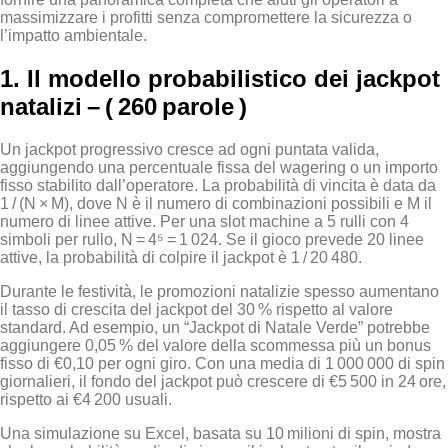
massimizzare i profitti senza compromettere la sicurezza o
l’impatto ambientale.
1. Il modello probabilistico dei jackpot
natalizi – ( 260 parole )
Un jackpot progressivo cresce ad ogni puntata valida,
aggiungendo una percentuale fissa del wagering o un importo
fisso stabilito dall’operatore. La probabilità di vincita è data da
1 / (N × M), dove N è il numero di combinazioni possibili e M il
numero di linee attive. Per una slot machine a 5 rulli con 4
simboli per rullo, N = 4⁵ = 1 024. Se il gioco prevede 20 linee
attive, la probabilità di colpire il jackpot è 1 / 20 480.
Durante le festività, le promozioni natalizie spesso aumentano
il tasso di crescita del jackpot del 30 % rispetto al valore
standard. Ad esempio, un “Jackpot di Natale Verde” potrebbe
aggiungere 0,05 % del valore della scommessa più un bonus
fisso di €0,10 per ogni giro. Con una media di 1 000 000 di spin
giornalieri, il fondo del jackpot può crescere di €5 500 in 24 ore,
rispetto ai €4 200 usuali.
Una simulazione su Excel, basata su 10 milioni di spin, mostra