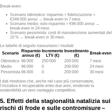
Break‑even:
Scenario ottimistico: risparmio + fidelizzazione =
€346 000 annui → break‑even in 7 mesi.
Scenario medio: solo risparmio = €96 000 annui →
break‑even in 24 mesi.
Scenario pessimista: costi di manutenzione aumentati del
10 % → break‑even in 30 mesi.
Le tabelle di seguito riassumono i risultati:
Risparmio
Incremento
Investimento
Scenario
Break‑even
annuo (€)
LTV (€)
(€)
Ottimistico
96 000
250 000
200 000
7 mesi
Medio
96 000
0
200 000
24 mesi
Pessimista
86 400
0
200 000
30 mesi
I dati mostrano che, anche nel caso più conservatore,
l’iniziativa è recuperabile entro due anni, rendendo la
sostenibilità un vero vantaggio competitivo.
5. Effetti della stagionalità natalizia sui
rischi di frode e sulle contromisure –