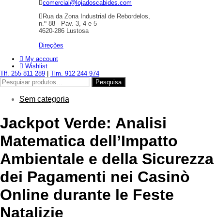
comercial@lojadoscabides.com
Rua da Zona Industrial de Rebordelos,
n.º 88 - Pav. 3, 4 e 5
4620-286 Lustosa
Direções
My account
Wishlist
Tlf. 255 811 289
|
Tlm. 912 244 974
Pesquisar
Pesquisa
por:
Sem categoria
Jackpot Verde: Analisi
Matematica dell’Impatto
Ambientale e della Sicurezza
dei Pagamenti nei Casinò
Online durante le Feste
Natalizie