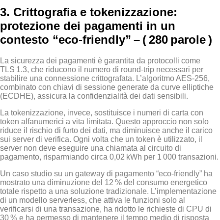
3. Crittografia e tokenizzazione:
protezione dei pagamenti in un
contesto “eco‑friendly” – ( 280 parole )
La sicurezza dei pagamenti è garantita da protocolli come
TLS 1.3, che riducono il numero di round‑trip necessari per
stabilire una connessione crittografata. L’algoritmo AES‑256,
combinato con chiavi di sessione generate da curve elliptiche
(ECDHE), assicura la confidenzialità dei dati sensibili.
La tokenizzazione, invece, sostituisce i numeri di carta con
token alfanumerici a vita limitata. Questo approccio non solo
riduce il rischio di furto dei dati, ma diminuisce anche il carico
sui server di verifica. Ogni volta che un token è utilizzato, il
server non deve eseguire una chiamata al circuito di
pagamento, risparmiando circa 0,02 kWh per 1 000 transazioni.
Un caso studio su un gateway di pagamento “eco‑friendly” ha
mostrato una diminuzione del 12 % del consumo energetico
totale rispetto a una soluzione tradizionale. L’implementazione
di un modello serverless, che attiva le funzioni solo al
verificarsi di una transazione, ha ridotto le richieste di CPU di
30 % e ha permesso di mantenere il tempo medio di risposta