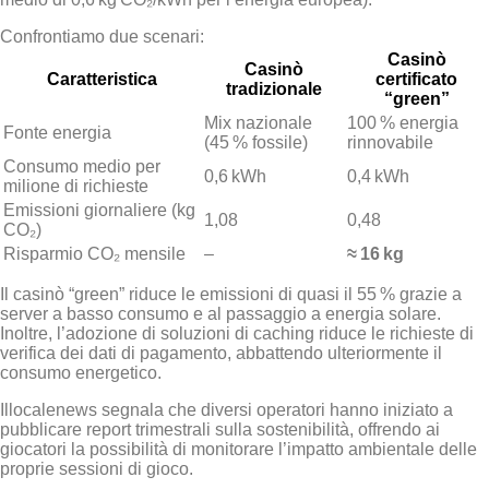
Confrontiamo due scenari:
Casinò
Casinò
Caratteristica
certificato
tradizionale
“green”
Mix nazionale
100 % energia
Fonte energia
(45 % fossile)
rinnovabile
Consumo medio per
0,6 kWh
0,4 kWh
milione di richieste
Emissioni giornaliere (kg
1,08
0,48
CO₂)
Risparmio CO₂ mensile
–
≈ 16 kg
Il casinò “green” riduce le emissioni di quasi il 55 % grazie a
server a basso consumo e al passaggio a energia solare.
Inoltre, l’adozione di soluzioni di caching riduce le richieste di
verifica dei dati di pagamento, abbattendo ulteriormente il
consumo energetico.
Illocalenews segnala che diversi operatori hanno iniziato a
pubblicare report trimestrali sulla sostenibilità, offrendo ai
giocatori la possibilità di monitorare l’impatto ambientale delle
proprie sessioni di gioco.