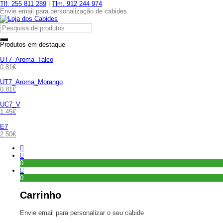
Tlf. 255 811 289
|
Tlm. 912 244 974
Envie email para personalização de cabides
Produtos em destaque
UT7_Aroma_Talco
0.81
€
UT7_Aroma_Morango
0.81
€
UC7_V
1.45
€
E7
2.50
€
0
0
Carrinho
Envie email para personalizar o seu cabide