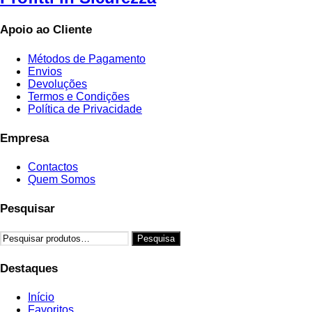
Apoio ao Cliente
Métodos de Pagamento
Envios
Devoluções
Termos e Condições
Política de Privacidade
Empresa
Contactos
Quem Somos
Pesquisar
Pesquisar
Pesquisa
por:
Destaques
Início
Favoritos