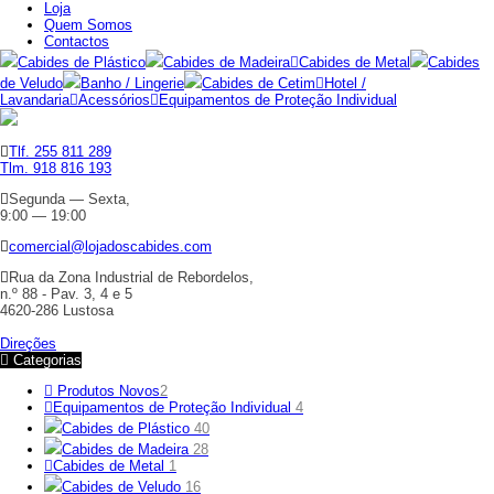
Loja
Quem Somos
Contactos
Cabides de Plástico
Cabides de Madeira
Cabides de Metal
Cabides
de Veludo
Banho / Lingerie
Cabides de Cetim
Hotel /
Lavandaria
Acessórios
Equipamentos de Proteção Individual
Tlf. 255 811 289
Tlm. 918 816 193
Segunda — Sexta,
9:00 — 19:00
comercial@lojadoscabides.com
Rua da Zona Industrial de Rebordelos,
n.º 88 - Pav. 3, 4 e 5
4620-286 Lustosa
Direções
Categorias
Produtos Novos
2
Equipamentos de Proteção Individual
4
Cabides de Plástico
40
Cabides de Madeira
28
Cabides de Metal
1
Cabides de Veludo
16