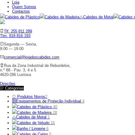
Loja
Quem Somos
Contactos
Cabides de Plástico
Cabides de Madeira
Cabides de Metal
Cabides 
Tlf. 255 811 289
Tlm. 918 816 193
Segunda — Sexta,
9:00 — 19:00
comercial@lojadoscabides.com
Rua da Zona Industrial de Rebordelos,
n.º 88 - Pav. 3, 4 e 5
4620-286 Lustosa
Direções
Categorias
Produtos Novos
2
Equipamentos de Proteção Individual
4
Cabides de Plástico
40
Cabides de Madeira
28
Cabides de Metal
1
Cabides de Veludo
16
Banho / Lingerie
6
Cabides de Cetim
0