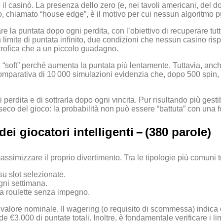
e il casinò. La presenza dello zero (e, nei tavoli americani, del
 chiamato “house edge”, è il motivo per cui nessun algoritmo può
e la puntata dopo ogni perdita, con l’obiettivo di recuperare tutt
 limite di puntata infinito, due condizioni che nessun casino risp
strofica che a un piccolo guadagno.
soft” perché aumenta la puntata più lentamente. Tuttavia, anche q
omparativa di 10 000 simulazioni evidenzia che, dopo 500 spin, il 
perdita e di sottrarla dopo ogni vincita. Pur risultando più gesti
inseco del gioco: la probabilità non può essere “battuta” con una
dei giocatori intelligenti – (380 parole)
massimizzare il proprio divertimento. Tra le tipologie più comuni 
 su slot selezionate.
ogni settimana.
 la roulette senza impegno.
il valore nominale. Il wagering (o requisito di scommessa) indica
 €3.000 di puntate totali. Inoltre, è fondamentale verificare i 