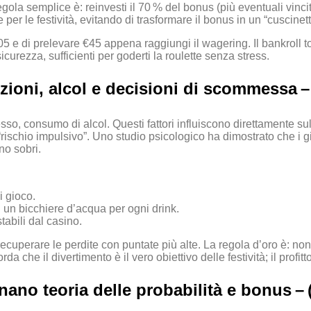
gola semplice è: reinvesti il 70 % del bonus (più eventuali vinci
er le festività, evitando di trasformare il bonus in un “cuscinetto
5 e di prelevare €45 appena raggiungi il wagering. Il bankroll to
curezza, sufficienti per goderti la roulette senza stress.
mozioni, alcol e decisioni di scommessa –
esso, consumo di alcol. Questi fattori influiscono direttamente s
ischio impulsivo”. Uno studio psicologico ha dimostrato che i gioc
no sobri.
i gioco.
: un bicchiere d’acqua per ogni drink.
tabili dal casino.
 recuperare le perdite con puntate più alte. La regola d’oro è: non
da che il divertimento è il vero obiettivo delle festività; il profit
inano teoria delle probabilità e bonus – 