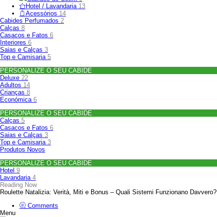
Hotel / Lavandaria
13
Acessórios
14
Cabides Perfumados
2
Calças
8
Casacos e Fatos
6
Interiores
6
Saias e Calças
3
Top e Camisaria
5
PERSONALIZE O SEU CABIDE
Deluxe
22
Adultos
14
Crianças
8
Económica
6
PERSONALIZE O SEU CABIDE
Calças
5
Casacos e Fatos
6
Saias e Calças
3
Top e Camisaria
3
Produtos Novos
PERSONALIZE O SEU CABIDE
Hotel
9
Lavandaria
4
Reading Now
Roulette Natalizia: Verità, Miti e Bonus – Quali Sistemi Funzionano Davvero?
Comments
Menu