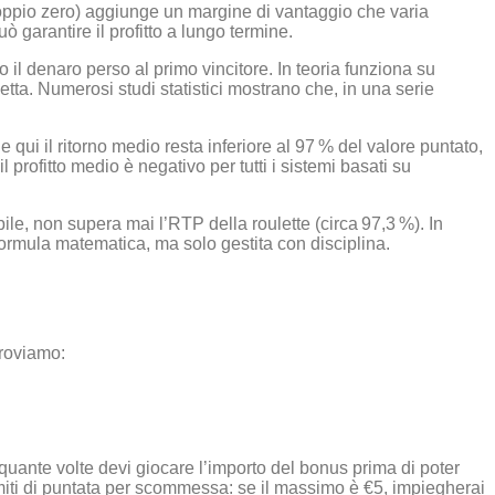
 doppio zero) aggiunge un margine di vantaggio che varia
 garantire il profitto a lungo termine.
o il denaro perso al primo vincitore. In teoria funziona su
etta. Numerosi studi statistici mostrano che, in una serie
ui il ritorno medio resta inferiore al 97 % del valore puntato,
profitto medio è negativo per tutti i sistemi basati su
bile, non supera mai l’RTP della roulette (circa 97,3 %). In
 formula matematica, ma solo gestita con disciplina.
troviamo:
 quante volte devi giocare l’importo del bonus prima di poter
limiti di puntata per scommessa: se il massimo è €5, impiegherai