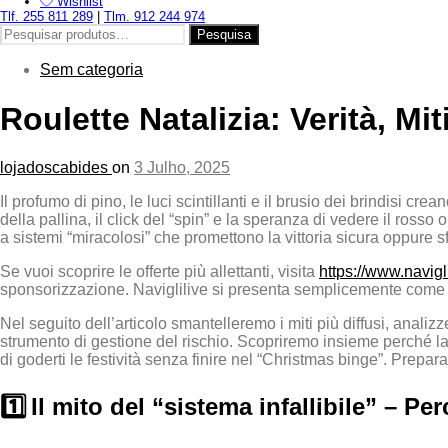
Wishlist
Tlf. 255 811 289
|
Tlm. 912 244 974
Pesquisar
Pesquisa
por:
Sem categoria
Roulette Natalizia: Verità, 
lojadoscabides
on
3 Julho, 2025
Il profumo di pino, le luci scintillanti e il brusio dei brindisi cre
della pallina, il click del “spin” e la speranza di vedere il rosso
a sistemi “miracolosi” che promettono la vittoria sicura oppure sf
Se vuoi scoprire le offerte più allettanti, visita
https://www.naviglil
sponsorizzazione. Naviglilive si presenta semplicemente come un
Nel seguito dell’articolo smantelleremo i miti più diffusi, analizz
strumento di gestione del rischio. Scopriremo insieme perché la 
di goderti le festività senza finire nel “Christmas binge”. Prepa
1️⃣ Il mito del “sistema infallibile” – Pe