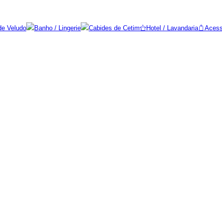
de Veludo
Banho / Lingerie
Cabides de Cetim
Hotel / Lavandaria
Acess