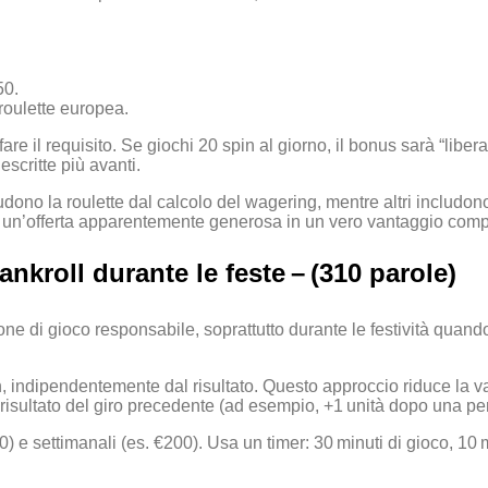
50.
roulette europea.
 il requisito. Se giochi 20 spin al giorno, il bonus sarà “liberat
escritte più avanti.
dono la roulette dal calcolo del wagering, mentre altri includon
re un’offerta apparentemente generosa in un vero vantaggio compe
ankroll durante le feste – (310 parole)
e di gioco responsabile, soprattutto durante le festività quando 
n, indipendentemente dal risultato. Questo approccio riduce la va
 risultato del giro precedente (ad esempio, +1 unità dopo una per
50) e settimanali (es. €200). Usa un timer: 30 minuti di gioco, 10 m