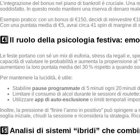
L’integrazione del bonus nel piano di bankroll è cruciale. Una re
soddisfatto. In questo modo mantieni una riserva di denaro reale p
Esempio pratico: con un bonus di €150, decidi di reinvestire €10
Con una puntata media di €5, avrai circa 41 spin di margine di si
4️⃣ Il ruolo della psicologia festiva: e
Le feste portano con sé un mix di euforia, stress da regali e, sp
capacità di valutare le probabilità e aumenta la propensione al “r
aumentano la loro puntata media del 30 % rispetto a quando so
Per mantenere la lucidità, è utile:
Stabilire
pause programmate
di 5 minuti ogni 20 minuti d
Limitare il consumo di alcol durante le sessioni di roulette
Utilizzare
app di auto‑esclusione
o limiti temporali impos
Inoltre, la pressione di “finire l’anno in positivo” può spingere a
soglia iniziale, chiudi la sessione e riconsidera la strategia. Ricor
5️⃣ Analisi di sistemi “ibridi” che comb