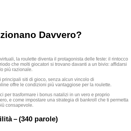
Funzionano Davvero?
rtuali, la roulette diventa il protagonista delle feste: il rintocco
riodo che molti giocatori si trovano davanti a un bivio: affidarsi
do più razionale.
principali siti di gioco, senza alcun vincolo di
ne offre le condizioni più vantaggiose per la roulette.
ici per trasformare i bonus natalizi in un vero e proprio
ero, e come impostare una strategia di bankroll che ti permetta
 più consapevole.
lità – (340 parole)