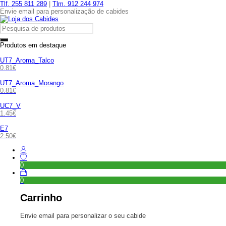
Tlf. 255 811 289
|
Tlm. 912 244 974
Envie email para personalização de cabides
Produtos em destaque
UT7_Aroma_Talco
0.81
€
UT7_Aroma_Morango
0.81
€
UC7_V
1.45
€
E7
2.50
€
0
0
Carrinho
Envie email para personalizar o seu cabide