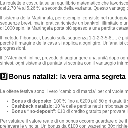
La roulette è costruita su un equilibrio matematico che favorisc
dal 2,70 % al 5,26 % a seconda della variante. Questo vantaggio,
Il sistema della Martingala, per esempio, consiste nel raddoppiar
sequenze brevi, ma in pratica richiede un bankroll illimitato e un
di 1000 spin, la Martingala porta più spesso a una perdita cata
Il metodo Fibonacci, basato sulla sequenza 1‑1‑2‑3‑5‑8…, è più “
perché il margine della casa si applica a ogni giro. Un’analisi c
progressioni.
Il D’Alembert, infine, prevede di aggiungere una unità dopo ogni 
sintesi, ogni sistema di puntata si scontra con il vantaggio intr
2️⃣ Bonus natalizi: la vera arma segreta 
Le offerte festive sono il vero “cambio di marcia” per chi vuole 
Bonus di deposito
: 100 % fino a €200 più 50 giri gratuiti
Cashback natalizio
: 10 % delle perdite netti rimborsate 
Bonus “no‑deposit”
: €10 di credito gratuito per provare
Per valutare il valore reale di un bonus occorre guardare oltre 
prelevare le vincite. Un bonus da €100 con wagering 30x richiede