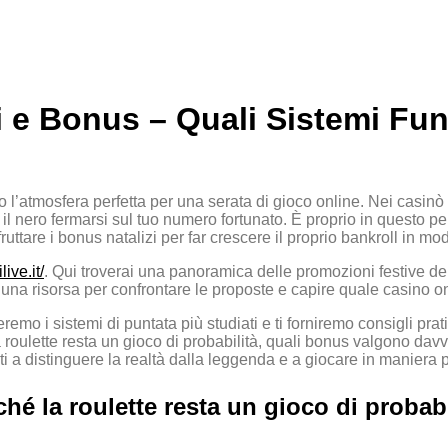
Miti e Bonus – Quali Sistemi 
ano l’atmosfera perfetta per una serata di gioco online. Nei casinò vi
 o il nero fermarsi sul tuo numero fortunato. È proprio in questo pe
ruttare i bonus natalizi per far crescere il proprio bankroll in mo
ive.it/
. Qui troverai una panoramica delle promozioni festive dei 
a risorsa per confrontare le proposte e capire quale casino onli
eremo i sistemi di puntata più studiati e ti forniremo consigli prat
roulette resta un gioco di probabilità, quali bonus valgono davv
rati a distinguere la realtà dalla leggenda e a giocare in maniera
rché la roulette resta un gioco di probabi