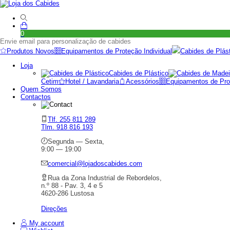
0
Envie email para personalização de cabides
Produtos Novos
Equipamentos de Proteção Individual
Cabides de Plás
Loja
Cabides de Plástico
Cetim
Hotel / Lavandaria
Acessórios
Equipamentos de Prot
Quem Somos
Contactos
Tlf. 255 811 289
Tlm. 918 816 193
Segunda — Sexta,
9:00 — 19:00
comercial@lojadoscabides.com
Rua da Zona Industrial de Rebordelos,
n.º 88 - Pav. 3, 4 e 5
4620-286 Lustosa
Direções
My account