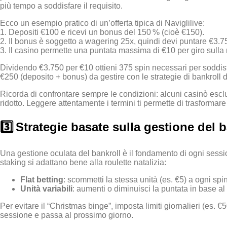
più tempo a soddisfare il requisito.
Ecco un esempio pratico di un’offerta tipica di Naviglilive:
1. Depositi €100 e ricevi un bonus del 150 % (cioè €150).
2. Il bonus è soggetto a wagering 25x, quindi devi puntare €3.7
3. Il casino permette una puntata massima di €10 per giro sulla 
Dividendo €3.750 per €10 ottieni 375 spin necessari per soddisfare
€250 (deposito + bonus) da gestire con le strategie di bankroll d
Ricorda di confrontare sempre le condizioni: alcuni casinò esclu
ridotto. Leggere attentamente i termini ti permette di trasforma
3️⃣ Strategie basate sulla gestione del b
Una gestione oculata del bankroll è il fondamento di ogni session
staking si adattano bene alla roulette natalizia:
Flat betting
: scommetti la stessa unità (es. €5) a ogni spi
Unità variabili
: aumenti o diminuisci la puntata in base al
Per evitare il “Christmas binge”, imposta limiti giornalieri (es. €
sessione e passa al prossimo giorno.